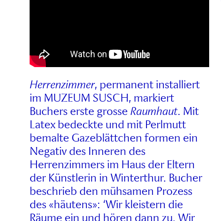
Herrenzimmer
, permanent installiert
im MUZEUM SUSCH, markiert
Buchers erste grosse
Raumhaut
. Mit
Latex bedeckte und mit Perlmutt
bemalte Gazeblättchen formen ein
Negativ des Inneren des
Herrenzimmers im Haus der Eltern
der Künstlerin in Winterthur. Bucher
beschrieb den mühsamen Prozess
des «häutens»: ‘Wir kleistern die
Räume ein und hören dann zu. Wir