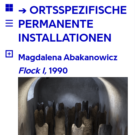
→ ORTSSPEZIFISCHE
PERMANENTE
INSTALLATIONEN
Magdalena Abakanowicz
Flock I,
1990