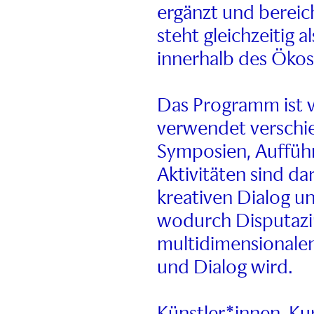
ergänzt und berei
steht gleichzeitig 
innerhalb des Öko
Das Programm ist v
verwendet verschi
Symposien, Auffüh
Aktivitäten sind da
kreativen Dialog un
wodurch Disputazi
multidimensionalen
und Dialog wird.
Künstler*innen, Ku