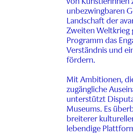
von Künstlerinnen 
unbezwingbaren Gei
Landschaft der ava
Zweiten Weltkrieg 
Programm das Enga
Verständnis und ei
fördern.
Mit Ambitionen, d
zugängliche Ausein
unterstützt Disputa
Museums. Es überb
breiterer kulturell
lebendige Plattform