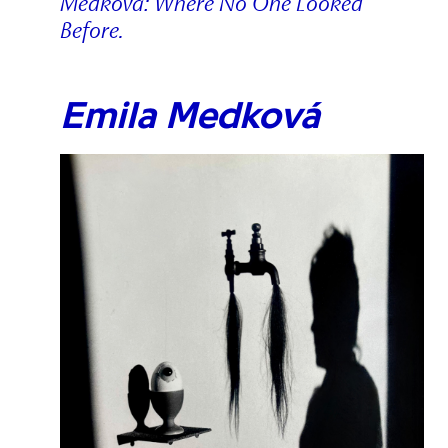
Medková: Where No One Looked
Before.
Emila Medková