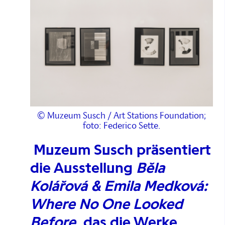
© Muzeum Susch / Art Stations Foundation;
foto: Federico Sette.
Muzeum Susch präsentiert
die Ausstellung
Běla
Kolářová & Emila Medková:
Where No One Looked
Before
, das die Werke