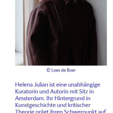
© Loes de Boer
Helena Julian ist eine unabhängige
Kuratorin und Autorin mit Sitz in
Amsterdam. Ihr Hintergrund in
Kunstgeschichte und kritischer
Theorie prägt ihren Schwerpunkt auf