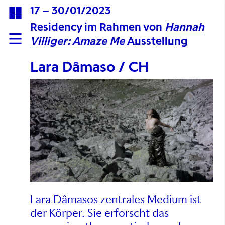
17 – 30/01/2023
Residency im Rahmen von
Hannah
Villiger: Amaze Me
Ausstellung
Lara Dâmaso / CH
Lara Dâmasos zentrales Medium ist
der Körper. Sie erforscht das