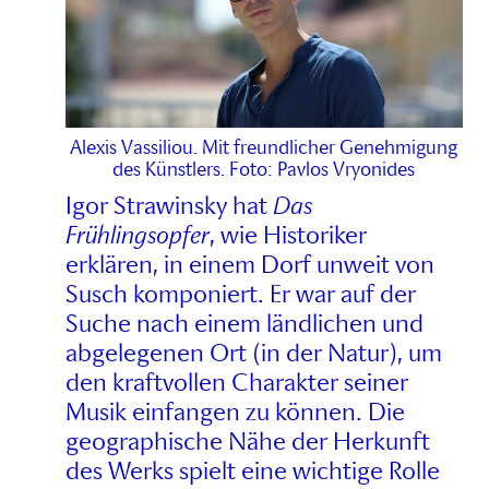
Alexis Vassiliou. Mit freundlicher Genehmigung
des Künstlers. Foto: Pavlos Vryonides
Igor Strawinsky hat
Das
Frühlingsopfer
, wie Historiker
erklären, in einem Dorf unweit von
Susch komponiert. Er war auf der
Suche nach einem ländlichen und
abgelegenen Ort (in der Natur), um
den kraftvollen Charakter seiner
Musik einfangen zu können. Die
geographische Nähe der Herkunft
des Werks spielt eine wichtige Rolle