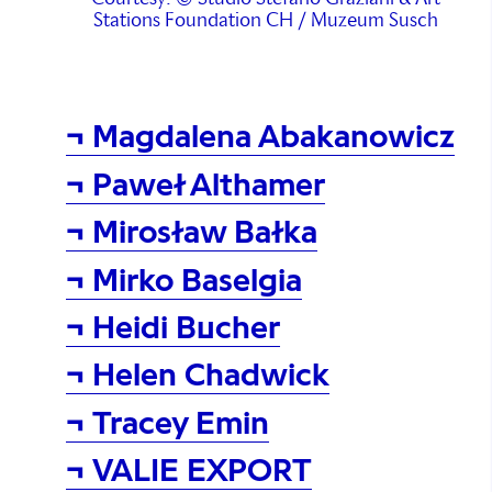
Stations Foundation CH / Muzeum Susch
¬ Magdalena Abakanowicz
¬ Paweł Althamer
¬ Mirosław Bałka
¬ Mirko Baselgia
¬ Heidi Bucher
¬ Helen Chadwick
¬ Tracey Emin
¬ VALIE EXPORT