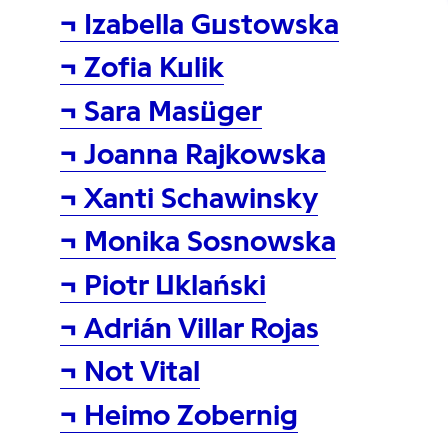
¬ Izabella Gustowska
¬ Zofia Kulik
¬ Sara Masüger
¬ Joanna Rajkowska
¬ Xanti Schawinsky
¬ Monika Sosnowska
¬ Piotr Uklański
¬ Adrián Villar Rojas
¬ Not Vital
¬ Heimo Zobernig