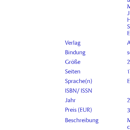
w
M
g
J
f
H
F
S
d
E
W
Verlag
A
w
g
Bindung
s
a
Größe
2
C
Seiten
1
C
i
Sprache(n)
E
ISBN/ ISSN
Jahr
Preis (EUR)
3
Beschreibung
M
c