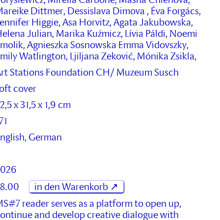
eitreichenden Ausstellungstätigkeit und
areike Dittmer, Dessislava Dimova , Éva Forgács,
ründete 1974 zusammen mit anderen die
ennifer Higgie, Asa Horvitz, Agata Jakubowska,
eministische Künstlerinnengruppe Gruppo
elena Julian, Marika Kuźmicz, Lívia Páldi, Noemi
eminist Immagine di Varese, mit der sie u.a. auf
molik, Agnieszka Sosnowska Emma Vidovszky,
er Biennale von Venedig 1978 ausstellte. Ihre
mily Watlington, Ljiljana Zeković, Mónika Zsikla,
erke werden heute weltweit gewürdigt und auf
rt Stations Foundation CH/ Muzeum Susch
ichtigen feministischen Kunstausstellungen
ezeigt, wie The Unexpected Subject: 1978 - Art
oft cover
nd Feminism in Italy im FM Centre for
2,5 x 31,5 x 1,9 cm
ontemporary Art in Mailand und Cooking,
71
leaning, Caring: Care Work in the Arts Since 1960
m Josef Albers Museum Quadrat in Bottrop.
nglish, German
2026
8.00
in den Warenkorb ↗
S#7 reader serves as a platform to open up,
ontinue and develop creative dialogue with