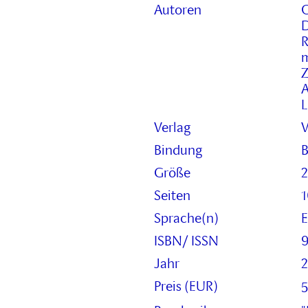
Autoren
C
D
R
m
Z
A
L
Verlag
V
Bindung
B
Größe
Seiten
Sprache(n)
E
ISBN/ ISSN
9
Jahr
Preis (EUR)
5