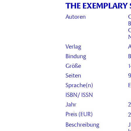
THE EXEMPLARY 
I
e
Autoren
C
u
B
v
O
g
N
R
A
Verlag
A
d
Bindung
B
d
M
Größe
B
Seiten
K
Sprache(n)
E
d
m
ISBN/ ISSN
e
Jahr
P
K
Preis (EUR)
2
A
Beschreibung
J
F