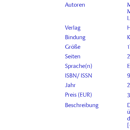
w
Autoren
M
v
S
M
E
a
L
W
e
E
Verlag
H
d
g
A
Bindung
K
B
i
M
Größe
e
l
Seiten
2
b
J
n
Sprache(n)
E
k
ISBN/ ISSN
u
R
Jahr
B
Preis (EUR)
3
d
Beschreibung
D
ü
d
k
[