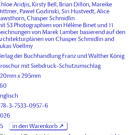
hloe Aridjis, Kirsty Bell, Brian Dillon, Mareike
ittmer, Pawel Gozlinski, Siri Hustvedt, Alice
awsthorn, Chasper Schmidlin
it 53 Photographien von Hélène Binet und 11
eichnungen von Marek Lamber basierend auf den
rchitekturplänen von Chasper Schmidlin and
ukas Voellmy
erlag der Buchhandlung Franz und Walther König
roschur mit Siebdruck-Schutzumschlag
220mm x 295mm
160
nglisch
78-3-7533-0957-6
2026
5
in den Warenkorb ↗