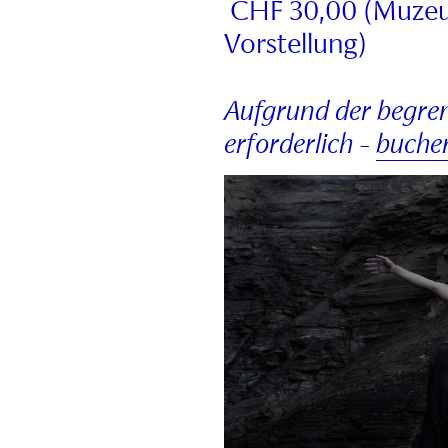
CHF 30,00 (Muzeum 
Vorstellung)
Aufgrund der begren
erforderlich -
buchen