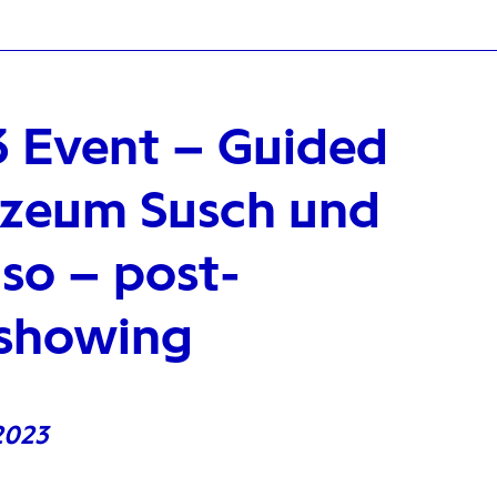
3 Event – Guided
uzeum Susch und
so – post-
 showing
2023