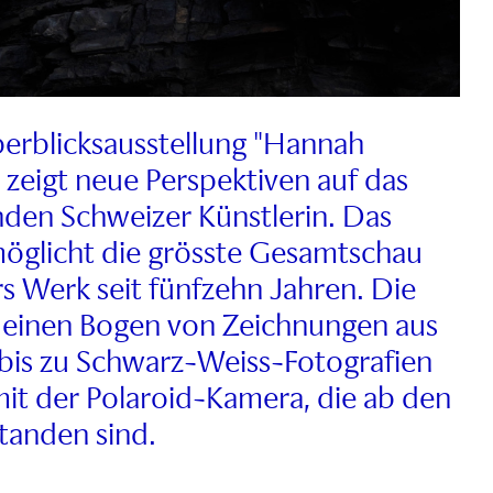
erblicksausstellung "Hannah
 zeigt neue Perspektiven auf das
den Schweizer Künstlerin. Das
glicht die grösste Gesamtschau
rs Werk seit fünfzehn Jahren. Die
 einen Bogen von Zeichnungen aus
bis zu Schwarz-Weiss-Fotografien
it der Polaroid-Kamera, die ab den
tanden sind.