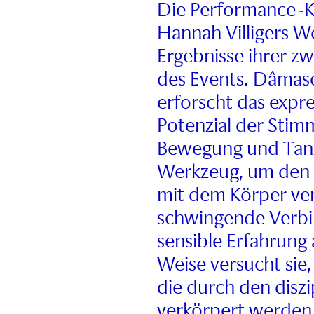
Die Performance-Kü
Hannah Villigers We
Ergebnisse ihrer 
des Events. Dâmas
erforscht das expre
Potenzial der Stim
Bewegung und Tanz.
Werkzeug, um den I
mit dem Körper ver
schwingende Verbin
sensible Erfahrung 
Weise versucht sie
die durch den disz
verkörpert werden